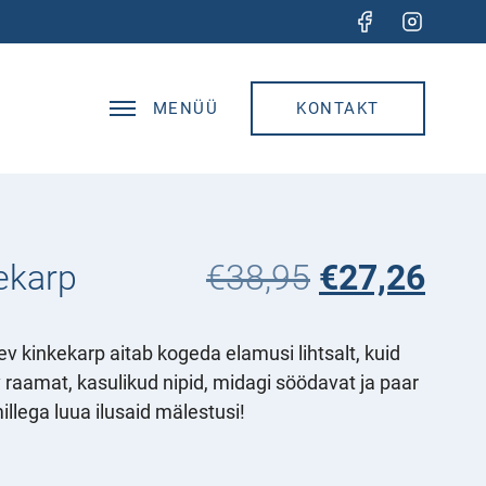
MENÜÜ
KONTAKT
Algne
Cur
ekarp
€
38,95
€
27,26
hind
pric
oli:
is:
 kinkekarp aitab kogeda elamusi lihtsalt, kuid
€38,95.
€27
v raamat, kasulikud nipid, midagi söödavat ja paar
illega luua ilusaid mälestusi!