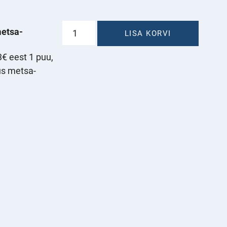
Elamuste
metsa-
LISA KORVI
kinkekarp
kogus
3€ eest 1 puu,
us metsa-