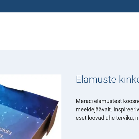
Elamuste kink
Meraci elamustest koosnev
meeldejäävalt. Inspireeri
eset loovad ühe terviku, m