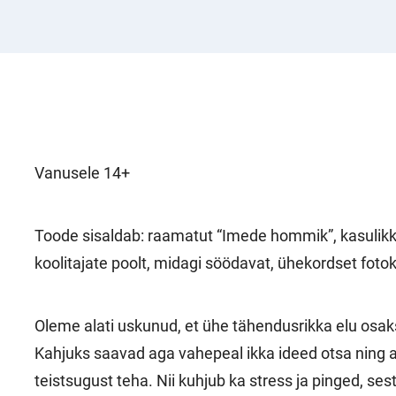
Vanusele 14+
Toode sisaldab: raamatut “Imede hommik”, kasuli
koolitajate poolt, midagi söödavat, ühekordset fotokat
Oleme alati uskunud, et ühe tähendusrikka elu osa
Kahjuks saavad aga vahepeal ikka ideed otsa ning ae
teistsugust teha. Nii kuhjub ka stress ja pinged, s