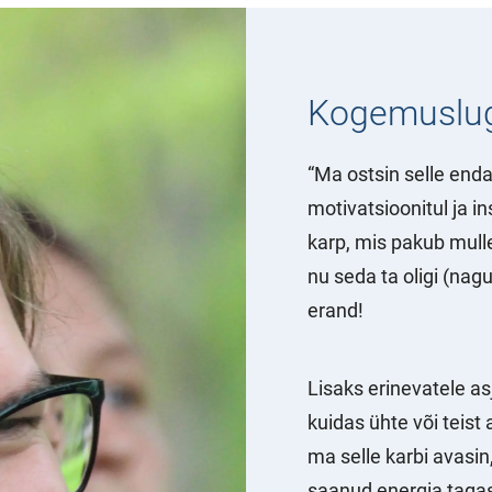
Kogemuslu
“Ma ostsin selle enda
motivatsioonitul ja in
karp, mis pakub mull
nu seda ta oligi (nag
erand!
Lisaks erinevatele as
kuidas ühte või teis
ma selle karbi avasin
saanud energia taga