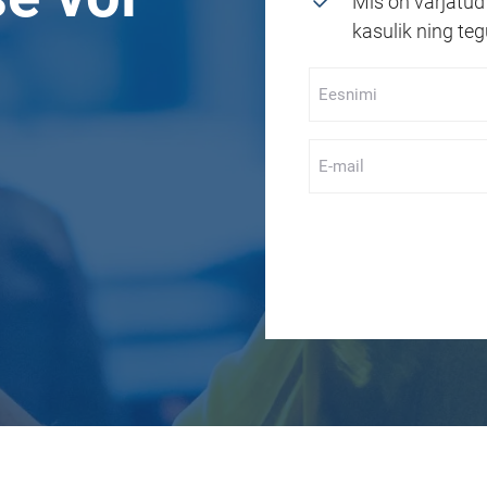
Mis on varjatud 
kasulik ning te
Eesnimi
*
E-
mail
*