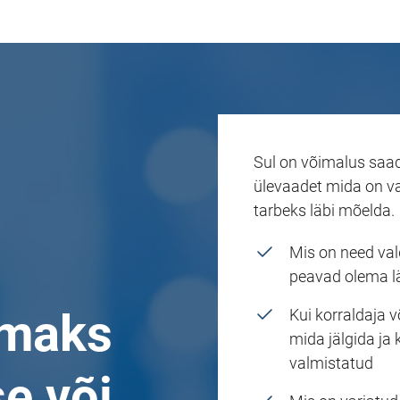
Sul on võimalus saad
ülevaadet mida on v
tarbeks läbi mõelda.
Mis on need val
peavad olema l
omaks
Kui korraldaja võ
mida jälgida ja
valmistatud
se või