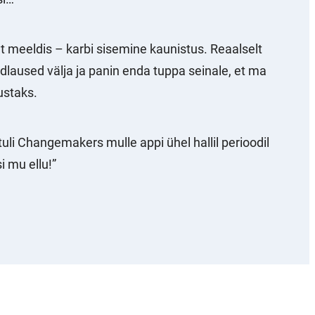
elt meeldis – karbi sisemine kaunistus. Reaalselt
dlaused välja ja panin enda tuppa seinale, et ma
ustaks.
 tuli Changemakers mulle appi ühel hallil perioodil
i mu ellu!”