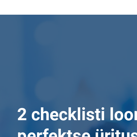
2 checklisti lo
perfektse üritu