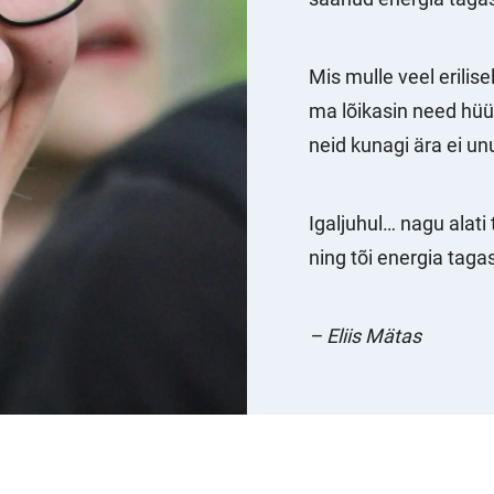
Mis mulle veel erilis
ma lõikasin need hüü
neid kunagi ära ei un
Igaljuhul… nagu alati
ning tõi energia tagas
– Eliis Mätas