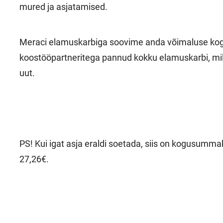
mured ja asjatamised.
Meraci elamuskarbiga soovime anda võimaluse kogeda
koostööpartneritega pannud kokku elamuskarbi, mil
uut.
PS! Kui igat asja eraldi soetada, siis on kogusumm
27,26€.