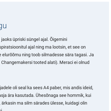
gu
 jaoks üpriski süngel ajal. Õigemini
spiratsioonitul ajal ning ma lootsin, et see on
e elurõõmu ning toob silmadesse sära tagasi. Ja
u Changemakersi tooted alati). Meraci ei olnud
jadele oli seal ka sees A4 paber, mis andis ideid,
t asja ära kasutada. Ühesõnaga see hommik, kui
, ärkasin ma silm särades ülesse, kuidagi olin
si…