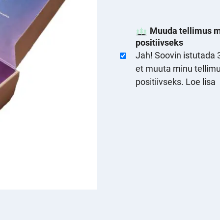
Muuda tellimus 
positiivseks
Jah! Soovin istutada 
et muuta minu tellim
positiivseks.
Loe lisa