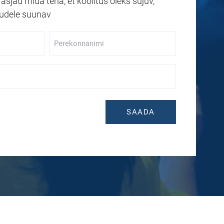
asjad mida teha, et koolitus oleks sujuv,
gudele suunav
Perekonnanimi
*