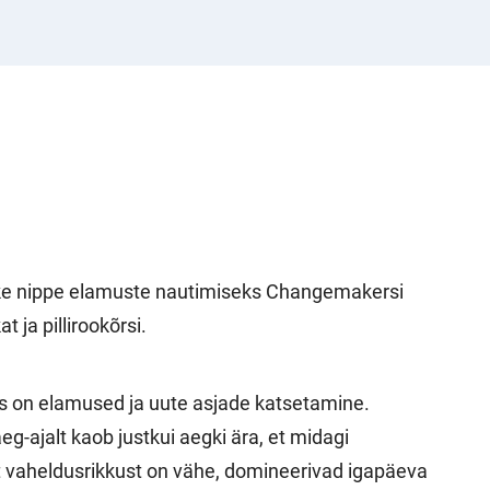
kke nippe elamuste nautimiseks Changemakersi
 ja pillirookõrsi.
ks on elamused ja uute asjade katsetamine.
g-ajalt kaob justkui aegki ära, et midagi
est vaheldusrikkust on vähe, domineerivad igapäeva