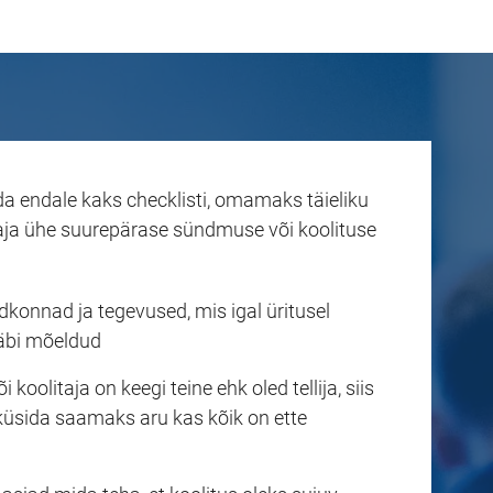
a endale kaks checklisti, omamaks täieliku
aja ühe suurepärase sündmuse või koolituse
dkonnad ja tegevused, mis igal üritusel
äbi mõeldud
i koolitaja on keegi teine ehk oled tellija, siis
 küsida saamaks aru kas kõik on ette