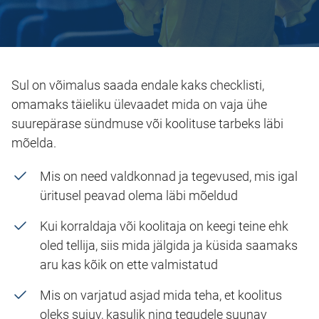
Sul on võimalus saada endale kaks checklisti,
omamaks täieliku ülevaadet mida on vaja ühe
suurepärase sündmuse või koolituse tarbeks läbi
mõelda.
Mis on need valdkonnad ja tegevused, mis igal
üritusel peavad olema läbi mõeldud
Kui korraldaja või koolitaja on keegi teine ehk
oled tellija, siis mida jälgida ja küsida saamaks
aru kas kõik on ette valmistatud
Mis on varjatud asjad mida teha, et koolitus
oleks sujuv, kasulik ning tegudele suunav