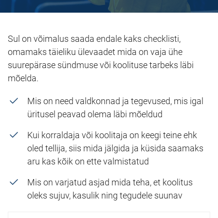
Sul on võimalus saada endale kaks checklisti,
omamaks täieliku ülevaadet mida on vaja ühe
suurepärase sündmuse või koolituse tarbeks läbi
mõelda.
Mis on need valdkonnad ja tegevused, mis igal
üritusel peavad olema läbi mõeldud
Kui korraldaja või koolitaja on keegi teine ehk
oled tellija, siis mida jälgida ja küsida saamaks
aru kas kõik on ette valmistatud
Mis on varjatud asjad mida teha, et koolitus
oleks sujuv, kasulik ning tegudele suunav
Eesnimi