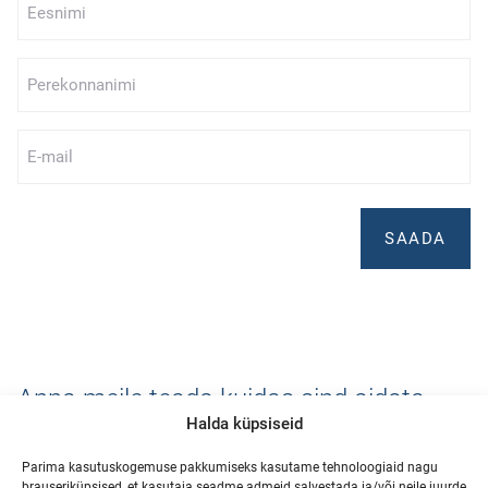
*
Perekonnanimi
*
E-
mail
*
Anna meile teada kuidas sind aidata
Halda küpsiseid
saame.
Võta ühendust
Parima kasutuskogemuse pakkumiseks kasutame tehnoloogiaid nagu
brauseriküpsised, et kasutaja seadme admeid salvestada ja/või neile juurde