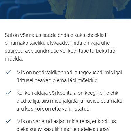
Sul on võimalus saada endale kaks checklisti,
omamaks täieliku ülevaadet mida on vaja ühe
suurepärase sündmuse või koolituse tarbeks läbi
mõelda.
Mis on need valdkonnad ja tegevused, mis igal
üritusel peavad olema läbi mõeldud
Kui korraldaja või koolitaja on keegi teine ehk
oled tellija, siis mida jälgida ja küsida saamaks
aru kas kõik on ette valmistatud
Mis on varjatud asjad mida teha, et koolitus
oleks sujuv, kasulik ning tegudele suunav