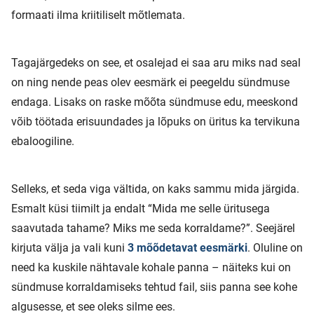
formaati ilma kriitiliselt mõtlemata.
Tagajärgedeks on see, et osalejad ei saa aru miks nad seal
on ning nende peas olev eesmärk ei peegeldu sündmuse
endaga. Lisaks on raske mõõta sündmuse edu, meeskond
võib töötada erisuundades ja lõpuks on üritus ka tervikuna
ebaloogiline.
Selleks, et seda viga vältida, on kaks sammu mida järgida.
Esmalt küsi tiimilt ja endalt “Mida me selle üritusega
saavutada tahame? Miks me seda korraldame?”. Seejärel
kirjuta välja ja vali kuni
3 mõõdetavat eesmärki
. Oluline on
need ka kuskile nähtavale kohale panna – näiteks kui on
sündmuse korraldamiseks tehtud fail, siis panna see kohe
algusesse, et see oleks silme ees.