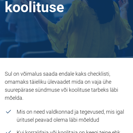
koolituse
Sul on võimalus saada endale kaks checklisti,
omamaks täieliku ülevaadet mida on vaja ühe
suurepärase sündmuse või koolituse tarbeks läbi
mõelda.
Mis on need valdkonnad ja tegevused, mis igal
üritusel peavad olema läbi mõeldud
Kui korraldaja või koolitaja on keegi teine ehk