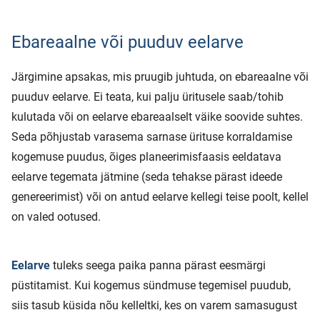
Ebareaalne või puuduv eelarve
Järgimine apsakas, mis pruugib juhtuda, on ebareaalne või
puuduv eelarve. Ei teata, kui palju üritusele saab/tohib
kulutada või on eelarve ebareaalselt väike soovide suhtes.
Seda põhjustab varasema sarnase ürituse korraldamise
kogemuse puudus, õiges planeerimisfaasis eeldatava
eelarve tegemata jätmine (seda tehakse pärast ideede
genereerimist) või on antud eelarve kellegi teise poolt, kellel
on valed ootused.
Eelarve
tuleks seega paika panna pärast eesmärgi
püstitamist. Kui kogemus sündmuse tegemisel puudub,
siis tasub küsida nõu kelleltki, kes on varem samasugust