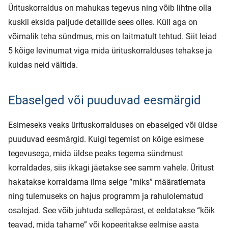
Ürituskorraldus on mahukas tegevus ning võib lihtne olla
kuskil eksida paljude detailide sees olles. Küll aga on
võimalik teha sündmus, mis on laitmatult tehtud. Siit leiad
5 kõige levinumat viga mida ürituskorralduses tehakse ja
kuidas neid vältida.
Ebaselged või puuduvad eesmärgid
Esimeseks veaks ürituskorralduses on ebaselged või üldse
puuduvad eesmärgid. Kuigi tegemist on kõige esimese
tegevusega, mida üldse peaks tegema sündmust
korraldades, siis ikkagi jäetakse see samm vahele. Üritust
hakatakse korraldama ilma selge “miks” määratlemata
ning tulemuseks on hajus programm ja rahulolematud
osalejad. See võib juhtuda sellepärast, et eeldatakse “kõik
teavad, mida tahame” või kopeeritakse eelmise aasta