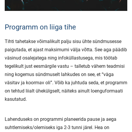
Programm on liiga tihe
Tihti tahetakse võimalikult palju sisu ühte sündmusesse
paigutada, et ajast maksimumi välja võtta. See aga päädib
väsinud osalejatega ning infoküllastusega, mis töötab
tegelikult just eesmärgile vastu – talletub vähem teadmisi
ning kogemus sündmuselt lahkudes on see, et “väga
väsitav ja koormav oli”. Võib ka juhtuda seda, et programm
on tehtud liialt ühekülgselt, näiteks ainult loenguformaati
kasutatud.
Lahenduseks on programmi planeerida pause ja aega
suhtlemiseks/olemiseks iga 2-3 tunni järel. Hea on