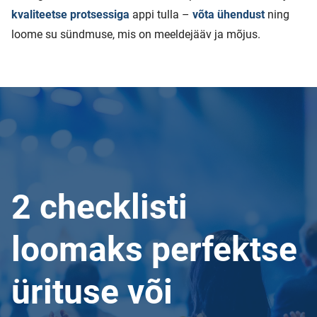
kvaliteetse protsessiga
appi tulla –
võta ühendust
ning
loome su sündmuse, mis on meeldejääv ja mõjus.
2 checklisti
loomaks perfektse
ürituse või