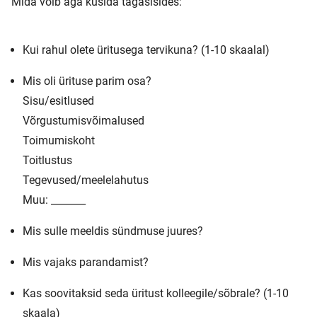
Mida võib aga küsida tagasisides:
Kui rahul olete üritusega tervikuna? (1-10 skaalal)
Mis oli ürituse parim osa?
Sisu/esitlused
Võrgustumisvõimalused
Toimumiskoht
Toitlustus
Tegevused/meelelahutus
Muu: _______
Mis sulle meeldis sündmuse juures?
Mis vajaks parandamist?
Kas soovitaksid seda üritust kolleegile/sõbrale? (1-10
skaala)