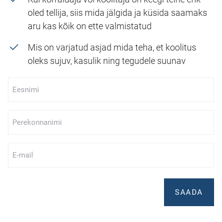
oled tellija, siis mida jälgida ja küsida saamaks
aru kas kõik on ette valmistatud
Mis on varjatud asjad mida teha, et koolitus
oleks sujuv, kasulik ning tegudele suunav
Eesnimi
*
Perekonnanimi
*
E-
mail
*