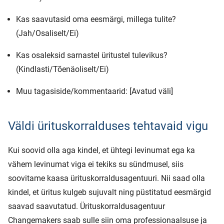
Kas saavutasid oma eesmärgi, millega tulite?
(Jah/Osaliselt/Ei)
Kas osaleksid sarnastel üritustel tulevikus?
(Kindlasti/Tõenäoliselt/Ei)
Muu tagasiside/kommentaarid: [Avatud väli]
Väldi ürituskorralduses tehtavaid vigu
Kui soovid olla aga kindel, et ühtegi levinumat ega ka
vähem levinumat viga ei tekiks su sündmusel, siis
soovitame kaasa ürituskorraldusagentuuri. Nii saad olla
kindel, et üritus kulgeb sujuvalt ning püstitatud eesmärgid
saavad saavutatud. Ürituskorraldusagentuur
Changemakers saab sulle siin oma professionaalsuse ja