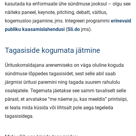
kasutada ka eriformaate ühe sündmuse jooksul – olgu see
näiteks paneel, keynote, pitching, debatt, väitlus,
kogemusloo jagamine, jms. Integreeri programmi
erinevaid
publiku kaasamislahendusi
(
Sli.do
jms).
Tagasiside kogumata jätmine
Ürituskorraldajana arenemiseks on väga oluline koguda
sündmuse lõppedes tagasisidet, sest selle abil saab
järgmisi üritusi paremini ning tagada suurem rahulolu
osalejatele. Tegemata jäetakse see samm tavaliselt selle
pärast, et arvatakse “me näeme ju, kas meeldis” printsiipi,
ei teata mida küsida või lihtsalt pole aega tegeleda
tagasisidega.