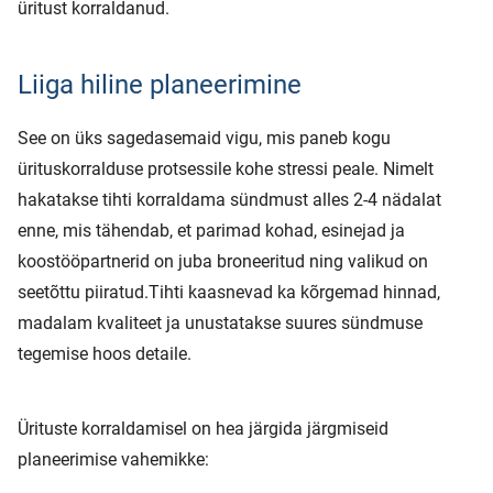
üritust korraldanud.
Liiga hiline planeerimine
See on üks sagedasemaid vigu, mis paneb kogu
ürituskorralduse protsessile kohe stressi peale. Nimelt
hakatakse tihti korraldama sündmust alles 2-4 nädalat
enne, mis tähendab, et parimad kohad, esinejad ja
koostööpartnerid on juba broneeritud ning valikud on
seetõttu piiratud.Tihti kaasnevad ka kõrgemad hinnad,
madalam kvaliteet ja unustatakse suures sündmuse
tegemise hoos detaile.
Ürituste korraldamisel on hea järgida järgmiseid
planeerimise vahemikke: